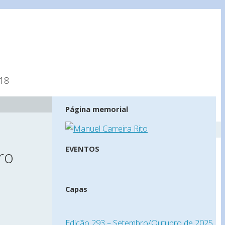
18
Página memorial
EVENTOS
ro
Capas
Edição 293 – Setembro/Outubro de 2025