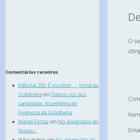
De
O se
obri
Comentários recentes
Editorial 293: É escolher… - Jornal da
Golpilheira
em
Damos voz aos
Com
candidatos: Assembleia de
Freguesia da Golpilheira
Nam
Miguel Ferraz
em
No aniversário do
Emai
Museu…
dulce matias
em
No aniversário do