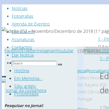
Skip
Notícias
to
Fotografias
content
Agenda de Eventos
Publicidade
Hom
1 - P
Assinaturas
(1.ª p
Contactos
Facebook
Twitter
Instagram
Youtube
CONTACTOS
Dar Notícia
1 - 
Search
Search
Estatuto Editorial
Search
for:
História
geral@jornaldagolp
Ed
Centro Recreativo 
Em Memória…
Est. Baçairo, 856
Sítio antigo
de
2440-234 Golpilhe
Propriedade
Portugal
Jornal
Pesquisar no Jornal:
1 De
Mapa