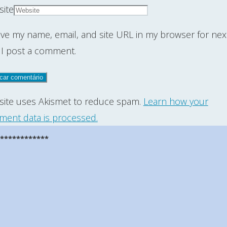
ite
ve my name, email, and site URL in my browser for nex
 I post a comment.
 site uses Akismet to reduce spam.
Learn how your
ent data is processed.
*************