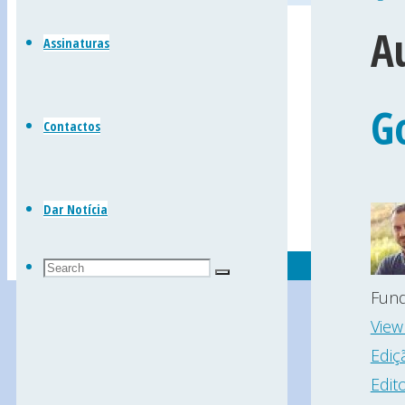
Leiria)
A
Back
Assinaturas
to
Top
Go
Contactos
Dar Notícia
Search
Search
Search
for:
Fund
View
Ediç
Edit