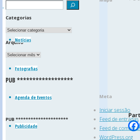
da
Categorias
Golpilheira
Categorias
(Freguesia
Notícias
Arquivo
da
Arquivo
Golpilheira
Fotografias
•
PUB ******************
Concelho
da
Meta
Agenda de Eventos
Batalha
Iniciar sessão
•
Part
Feed de entradas
PUB *********************
Distrito
Publicidade
Feed de comentár
de
WordPress.org