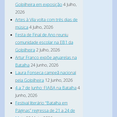
Golpilheira em exposição
4 Julho,
de
2026
Maio,
Artes à Vila volta com três dias de
com
música
4 Julho, 2026
a
Festa de Final de Ano reuniu
celebração
comunidade escolar na EB1 da
da
Golpilheira
2 Julho, 2026
Festa
Artur Franco expõe aguarelas na
do
Batalha
24 Junho, 2026
Laura Fonseca campeã nacional
Divino
pela Golpilheira
12 Junho, 2026
Espírito
4 a 7 de Junho: FIABA na Batalha
4
Santo.
Junho, 2026
O
Festival literário “Batalha em
evento
Páginas” regressa de 21 a 24 de
conta