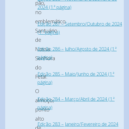
pão,
2024 (1.ª página)
no
emblemático
Edição 287 – Setembro/Outubro de 2024
Santuário
(1.ª página)
de
Nossa
Edição 286 – Julho/Agosto de 2024 (1.ª
página)
Senhora
do
Edição 285 – Maio/Junho de 2024 (1.ª
Fetal.
página)
O
Edição 284 – Março/Abril de 2024 (1.ª
almoço,
página)
ponto
alto
Edição 283 – Janeiro/Fevereiro de 2024
de