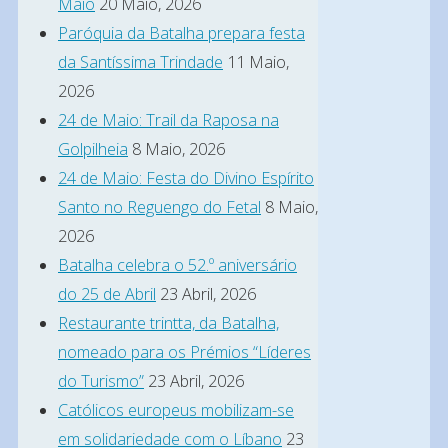
Maio
20 Maio, 2026
com
Paróquia da Batalha prepara festa
um
da Santíssima Trindade
11 Maio,
programa
2026
rico,
24 de Maio: Trail da Raposa na
Golpilheia
8 Maio, 2026
que
24 de Maio: Festa do Divino Espírito
alia
Santo no Reguengo do Fetal
8 Maio,
as
2026
celebrações
Batalha celebra o 52.º aniversário
religiosas
do 25 de Abril
23 Abril, 2026
à
Restaurante trintta, da Batalha,
gastronomia
nomeado para os Prémios “Líderes
típica
do Turismo”
23 Abril, 2026
e
Católicos europeus mobilizam-se
em solidariedade com o Líbano
23
ao