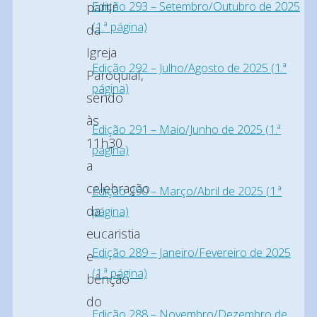
Edição 293 – Setembro/Outubro de 2025
partir
(1.ª página)
da
Igreja
Edição 292 – Julho/Agosto de 2025 (1.ª
Paroquial,
página)
sendo
às
Edição 291 – Maio/Junho de 2025 (1.ª
11h30
página)
a
celebração
Edição 290 – Março/Abril de 2025 (1.ª
da
página)
eucaristia
Edição 289 – Janeiro/Fevereiro de 2025
e
(1.ª página)
bênção
do
Edição 288 – Novembro/Dezembro de