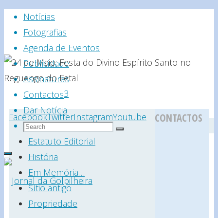
Skip
Notícias
to
Fotografias
content
Agenda de Eventos
Publicidade
Assinaturas
Home
3
Contactos
-
Dar Notícia
Facebook
Twitter
Instagram
Youtube
CONTACTOS
Notícia
Search
Search
Search
24
for:
Estatuto Editorial
de
História
Maio:
Em Memória…
Festa
Sítio antigo
do
Propriedade
Jornal
3