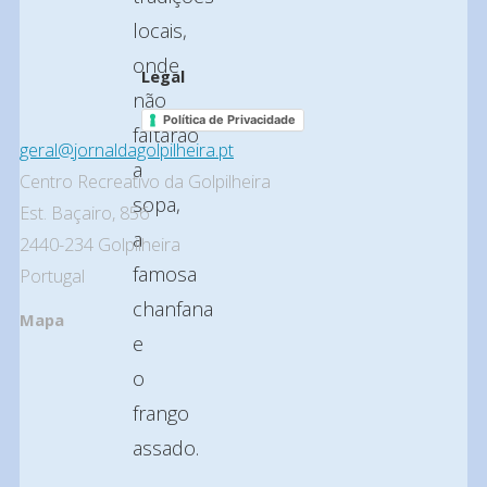
locais,
onde
Legal
não
Política de Privacidade
faltarão
geral@jornaldagolpilheira.pt
a
Centro Recreativo da Golpilheira
sopa,
Est. Baçairo, 856
a
2440-234 Golpilheira
famosa
Portugal
chanfana
Mapa
e
o
frango
assado.