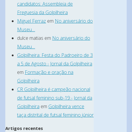
8
candidatos: Assembleia de
Maio,
Freguesia da Golpilheira
2026
Miguel Ferraz
em
No aniversário do
Museu…
8
dulce matias
em
No aniversário do
Maio,
Museu…
2026
Golpilheira: Festa do Padroeiro de 3
A
a 5 de Agosto - Jornal da Golpilheira
em
Formação e oração na
paróquia
Golpilheira
do
CR Golpilheira é campeão nacional
Reguengo
de futsal feminino sub-19 - Jornal da
do
Golpilheira
em
Golpilheira vence
Fetal
taça distrital de futsal feminino júnior
prepara-
Artigos recentes
se