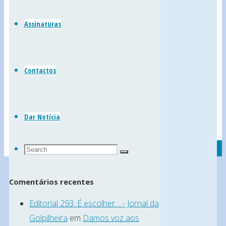
Leiria)
Divino
Assinaturas
Espírito
Santo
Contactos
no
Dar Notícia
Reguengo
Search
Search
do
Search
for:
Comentários recentes
Fetal
Editorial 293: É escolher… - Jornal da
Golpilheira
em
Damos voz aos