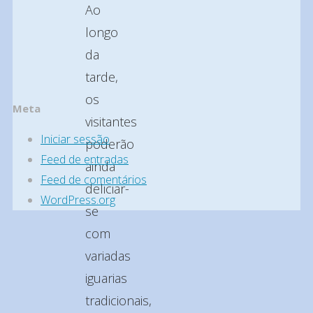
Ao
longo
da
tarde,
os
Meta
visitantes
Iniciar sessão
poderão
Feed de entradas
ainda
Feed de comentários
deliciar-
WordPress.org
se
Back
com
to
variadas
Top
iguarias
tradicionais,