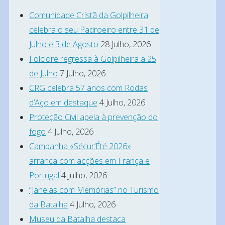
para
Comunidade Cristã da Golpilheira
viver
celebra o seu Padroeiro entre 31 de
um
Julho e 3 de Agosto
28 Julho, 2026
Folclore regressa à Golpilheira a 25
dia
de Julho
7 Julho, 2026
de
CRG celebra 57 anos com Rodas
profunda
d’Aço em destaque
4 Julho, 2026
devoção
Proteção Civil apela à prevenção do
e
fogo
4 Julho, 2026
convívio
Campanha «Sécur’Été 2026»
comunitário
arranca com acções em França e
no
Portugal
4 Julho, 2026
próximo
“Janelas com Memórias” no Turismo
da Batalha
4 Julho, 2026
dia
Museu da Batalha destaca
24