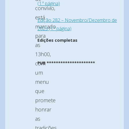
(1.ª página)
convívio,
está
Edição 282 – Novembro/Dezembro de
marcado
2023 (1.ª página)
para
Edições completas
as
13h00,
com
PUB *********************
um
menu
que
promete
honrar
as
tradições