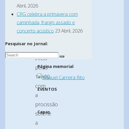
Abril, 2026
entretenimento
CRG celebra a primavera com
popular.
caminhada, frango assado e
As
concerto acústico
23 Abril, 2026
festividades
Pesquisar no Jornal:
têm
Search
início
Search
for:
Página memorial
pelas
11h00,
com
EVENTOS
a
procissão
Capas
solene
a