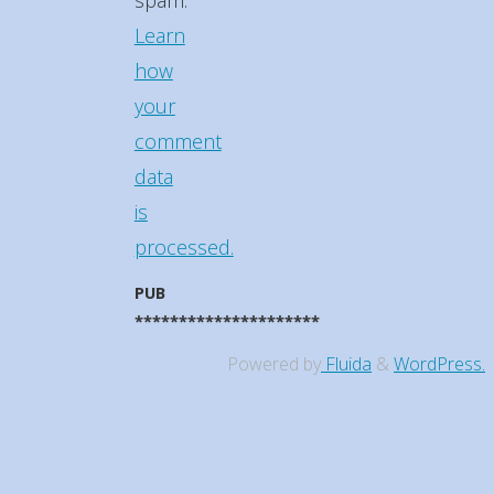
spam.
Learn
how
your
comment
data
is
processed.
PUB
*********************
Powered by
Fluida
&
WordPress.