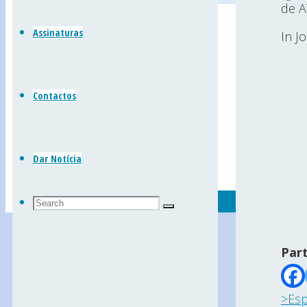
Leiria)
de A
Back
Assinaturas
In J
to
Top
Contactos
Dar Notícia
Search
Search
Search
for:
Part
>Esp