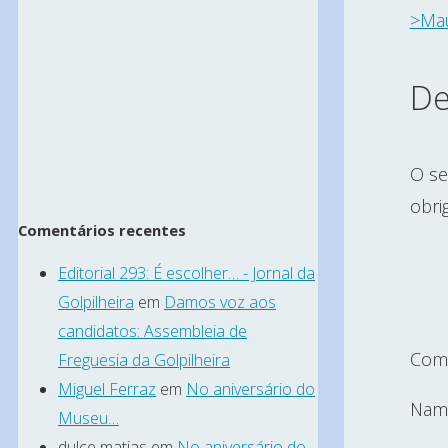
>Mau
De
O se
obri
Comentários recentes
Editorial 293: É escolher… - Jornal da
Golpilheira
em
Damos voz aos
candidatos: Assembleia de
Com
Freguesia da Golpilheira
Miguel Ferraz
em
No aniversário do
Nam
Museu…
dulce matias
em
No aniversário do