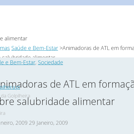
e
emas
Saúde e Bem-Estar
>Animadoras de ATL em form
 salubridade alimentar
e e Bem-Estar
,
Sociedade
nimadoras de ATL em formaç
ilheira.pt
da Golpilheira
bre salubridade alimentar
ira
aneiro, 2009
29 Janeiro, 2009