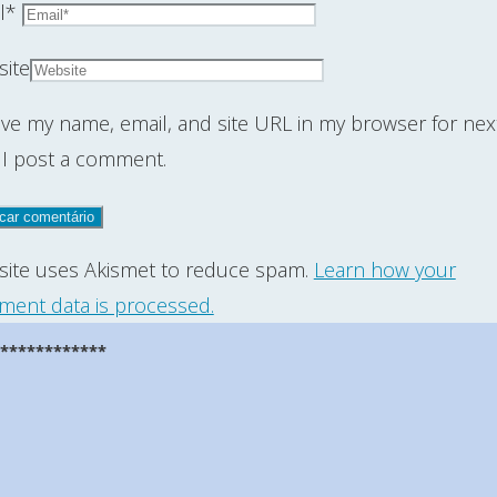
l
*
ite
ve my name, email, and site URL in my browser for nex
 I post a comment.
 site uses Akismet to reduce spam.
Learn how your
ent data is processed.
*************