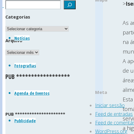
>
Is
da
Categorias
As a
Golpilheira
Categorias
part
(Freguesia
Notícias
Arquivo
na á
da
muni
Arquivo
Golpilheira
A ap
Fotografias
•
de u
PUB ******************
Concelho
área
da
alim
Meta
Agenda de Eventos
Batalha
Esta
Iniciar sessão
•
toma
Feed de entradas
PUB *********************
Distrito
serv
Publicidade
Feed de comentár
de
a hi
WordPress.org