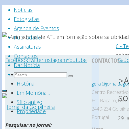
Skip
Notícias
to
Fotografias
content
Agenda de Eventos
Publicidade
Hom
6 - T
Assinaturas
sobre
Contactos
Facebook
Twitter
Instagram
Youtube
CONTACTOS
Saúd
Dar Notícia
Search
Search
Estatuto Editorial
>A
Search
for:
História
geral@jornaldagolp
Centro Recreativo 
Em Memória…
so
Est. Baçairo, 856
Sítio antigo
2440-234 Golpilhe
Propriedade
Portugal
29 J
Jornal
Pesquisar no Jornal:
Mapa