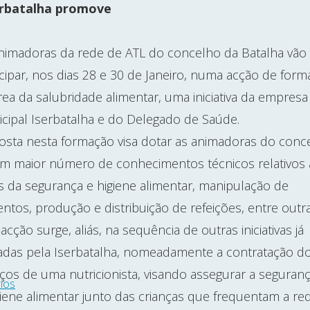
erbatalha promove
nimadoras da rede de ATL do concelho da Batalha vão
icipar, nos dias 28 e 30 de Janeiro, numa acção de for
rea da salubridade alimentar, uma iniciativa da empresa
cipal Iserbatalha e do Delegado de Saúde.
osta nesta formação visa dotar as animadoras do conc
m maior número de conhecimentos técnicos relativos 
s da segurança e higiene alimentar, manipulação de
entos, produção e distribuição de refeições, entre outra
 acção surge, aliás, na sequência de outras iniciativas já
das pela Iserbatalha, nomeadamente a contratação d
iços de uma nutricionista, visando assegurar a seguran
ios
giene alimentar junto das crianças que frequentam a re