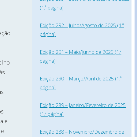
(1.ª página)
Edição 292 – Julho/Agosto de 2025 (1.ª
mação
página)
Edição 291 – Maio/Junho de 2025 (1.ª
página)
elho
às
Edição 290 – Março/Abril de 2025 (1.ª
página)
s.
Edição 289 – Janeiro/Fevereiro de 2025
os
(1.ª página)
ça e
de
Edição 288 – Novembro/Dezembro de