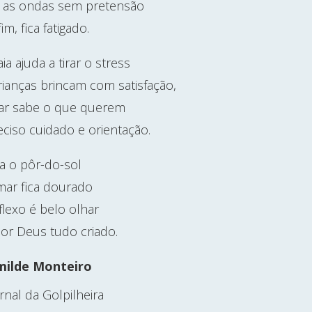
 as ondas sem pretensão
im, fica fatigado.
ia ajuda a tirar o stress
rianças brincam com satisfação,
r sabe o que querem
eciso cuidado e orientação.
va o pôr-do-sol
mar fica dourado
flexo é belo olhar
por Deus tudo criado.
milde Monteiro
ornal da Golpilheira