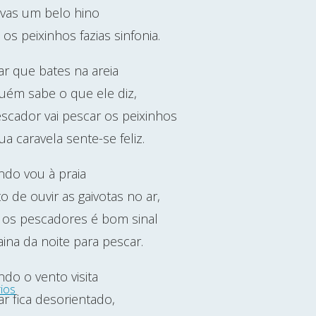
vas um belo hino
os peixinhos fazias sinfonia.
r que bates na areia
uém sabe o que ele diz,
scador vai pescar os peixinhos
ua caravela sente-se feliz.
do vou à praia
o de ouvir as gaivotas no ar,
 os pescadores é bom sinal
faina da noite para pescar.
do o vento visita
ios
r fica desorientado,