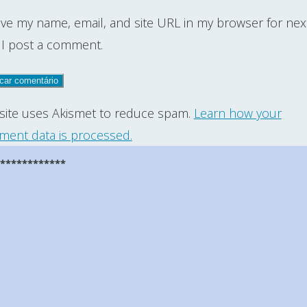
ve my name, email, and site URL in my browser for nex
 I post a comment.
 site uses Akismet to reduce spam.
Learn how your
ent data is processed.
*************