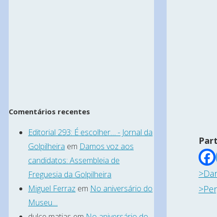
Comentários recentes
Editorial 293: É escolher… - Jornal da
Part
Golpilheira
em
Damos voz aos
candidatos: Assembleia de
>Dar
Freguesia da Golpilheira
>Per
Miguel Ferraz
em
No aniversário do
Museu…
dulce matias
em
No aniversário do