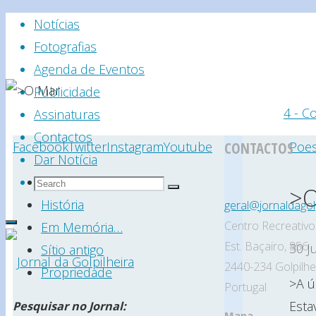
Skip
Notícias
to
Fotografias
content
Agenda de Eventos
Publicidade
Hom
4 - C
Assinaturas
Contactos
Facebook
Twitter
Instagram
Youtube
CONTACTOS
Poes
Dar Notícia
Search
Search
Estatuto Editorial
>O
Search
for:
História
geral@jornaldagolp
Centro Recreativo 
Em Memória…
Est. Baçairo, 856
30 J
Sítio antigo
2440-234 Golpilhe
Propriedade
>A ú
Portugal
Esta
Jornal
Pesquisar no Jornal:
Mapa