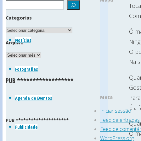
Toca
da
Com 
Categorias
Golpilheira
Categorias
Ó ma
(Freguesia
Notícias
Ning
Arquivo
da
O pe
Arquivo
Golpilheira
Na s
Fotografias
•
Quan
PUB ******************
Concelho
Gost
da
Para
Meta
Agenda de Eventos
Batalha
É a 
Iniciar sessão
•
Feed de entradas
PUB *********************
Distrito
Quan
Publicidade
Feed de comentár
de
O ma
WordPress.org