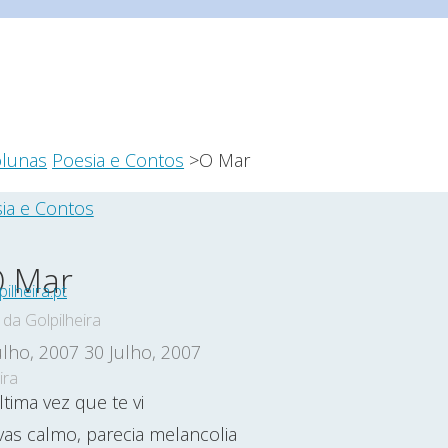
e
olunas
Poesia e Contos
>O Mar
ia e Contos
 Mar
ilheira.pt
da Golpilheira
ulho, 2007
30 Julho, 2007
ira
ltima vez que te vi
vas calmo, parecia melancolia