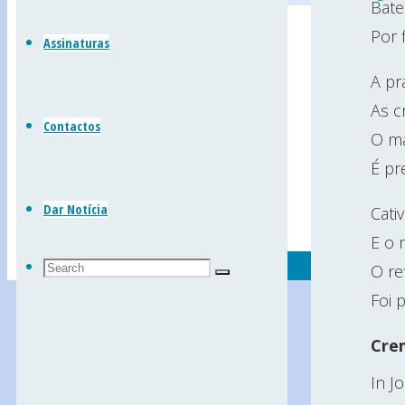
Leiria)
Bate
Back
Por f
Assinaturas
to
A pra
Top
As c
Contactos
O ma
É pr
Dar Notícia
Cati
E o 
Search
O re
Search
Search
for:
Foi 
Cre
In J