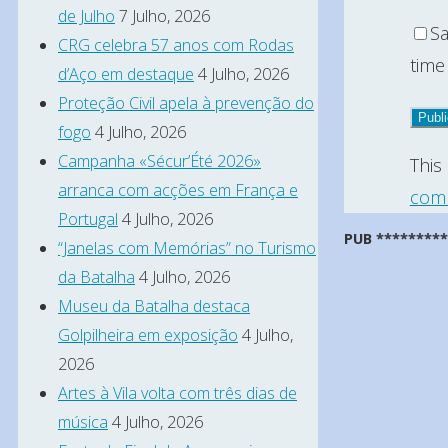
de Julho
7 Julho, 2026
Sa
CRG celebra 57 anos com Rodas
time
d’Aço em destaque
4 Julho, 2026
Proteção Civil apela à prevenção do
fogo
4 Julho, 2026
Campanha «Sécur’Été 2026»
This
arranca com acções em França e
comm
Portugal
4 Julho, 2026
PUB ********
“Janelas com Memórias” no Turismo
da Batalha
4 Julho, 2026
Museu da Batalha destaca
Golpilheira em exposição
4 Julho,
2026
Artes à Vila volta com três dias de
música
4 Julho, 2026