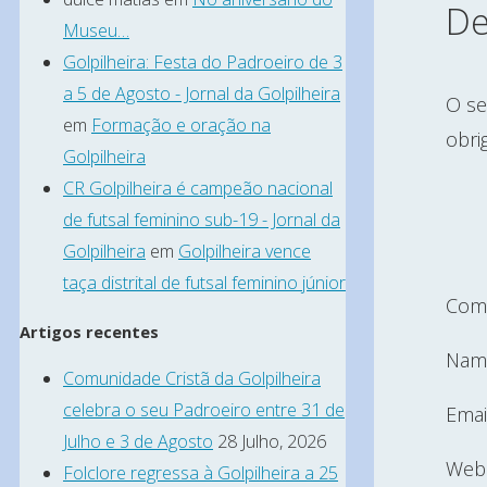
De
Museu…
Golpilheira: Festa do Padroeiro de 3
a 5 de Agosto - Jornal da Golpilheira
O se
em
Formação e oração na
obri
Golpilheira
CR Golpilheira é campeão nacional
de futsal feminino sub-19 - Jornal da
Golpilheira
em
Golpilheira vence
taça distrital de futsal feminino júnior
Com
Artigos recentes
Nam
Comunidade Cristã da Golpilheira
celebra o seu Padroeiro entre 31 de
Emai
Julho e 3 de Agosto
28 Julho, 2026
Webs
Folclore regressa à Golpilheira a 25