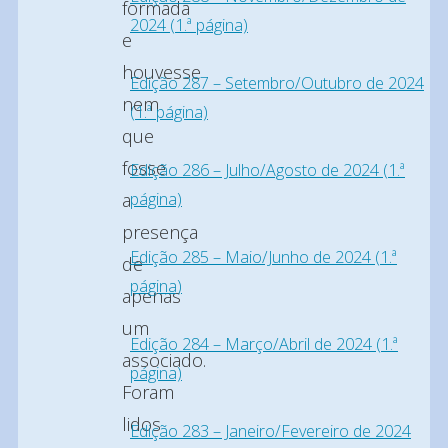
formada
2024 (1.ª página)
e
houvesse
Edição 287 – Setembro/Outubro de 2024
nem
(1.ª página)
que
fosse
Edição 286 – Julho/Agosto de 2024 (1.ª
página)
a
presença
Edição 285 – Maio/Junho de 2024 (1.ª
de
página)
apenas
um
Edição 284 – Março/Abril de 2024 (1.ª
associado.
página)
Foram
lidos
Edição 283 – Janeiro/Fevereiro de 2024