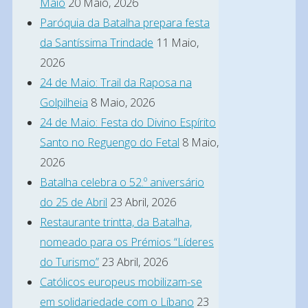
Maio
20 Maio, 2026
vindo
Paróquia da Batalha prepara festa
a
da Santíssima Trindade
11 Maio,
ser
2026
hábito,
24 de Maio: Trail da Raposa na
denotando
Golpilheia
8 Maio, 2026
duas
24 de Maio: Festa do Divino Espírito
coisas:
Santo no Reguengo do Fetal
8 Maio,
ou
2026
confiança
Batalha celebra o 52.º aniversário
do 25 de Abril
23 Abril, 2026
nos
Restaurante trintta, da Batalha,
directores
nomeado para os Prémios “Líderes
que
do Turismo”
23 Abril, 2026
neste
Católicos europeus mobilizam-se
momento
em solidariedade com o Líbano
23