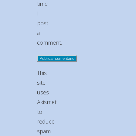
time
I
post
a
comment.
This
site
uses
Akismet
to
reduce
spam.