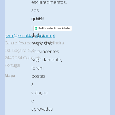
esclarecimentos,
aos
quais
Legal
foram
Política de Privacidade
dadas
geral@jornaldagolpilheira.pt
respostas
Centro Recreativo da Golpilheira
Est. Baçairo, 856
convincentes.
2440-234 Golpilheira
Seguidamente,
Portugal
foram
postas
Mapa
à
votação
e
aprovadas