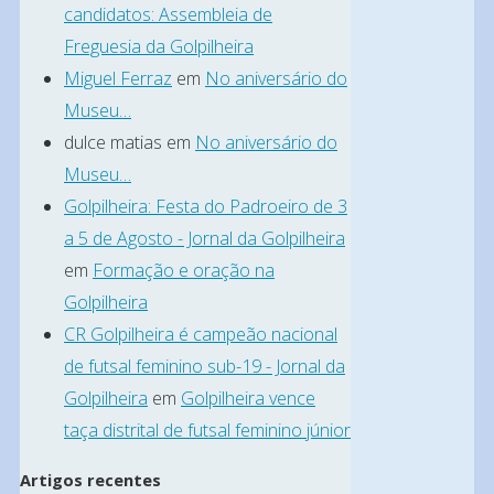
a
candidatos: Assembleia de
Assembleia
Freguesia da Golpilheira
Geral
Miguel Ferraz
em
No aniversário do
Museu…
Ordinária
dulce matias
em
No aniversário do
do
Museu…
Centro
Golpilheira: Festa do Padroeiro de 3
Recreativo
a 5 de Agosto - Jornal da Golpilheira
da
em
Formação e oração na
Golpilheira,
Golpilheira
cujo
CR Golpilheira é campeão nacional
principal
de futsal feminino sub-19 - Jornal da
ponto
Golpilheira
em
Golpilheira vence
taça distrital de futsal feminino júnior
de
agenda
Artigos recentes