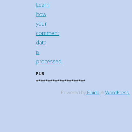
Learn
how
your
comment
data
is
processed.
PUB
*********************
Powered by
Fluida
&
WordPress.