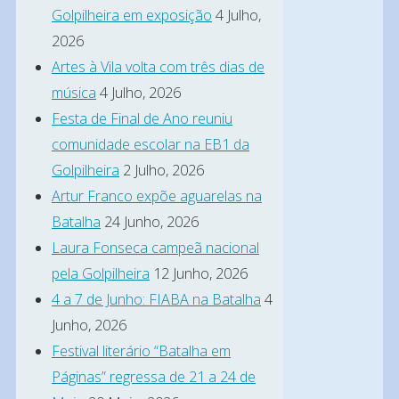
e
Golpilheira em exposição
4 Julho,
Parecer
2026
do
Artes à Vila volta com três dias de
Conselho
música
4 Julho, 2026
Festa de Final de Ano reuniu
Fiscal.
comunidade escolar na EB1 da
Foi
Golpilheira
2 Julho, 2026
mais
Artur Franco expõe aguarelas na
uma
Batalha
24 Junho, 2026
assembleia
Laura Fonseca campeã nacional
pouco
pela Golpilheira
12 Junho, 2026
participada,
4 a 7 de Junho: FIABA na Batalha
4
aliás
Junho, 2026
como
Festival literário “Batalha em
Páginas” regressa de 21 a 24 de
tem