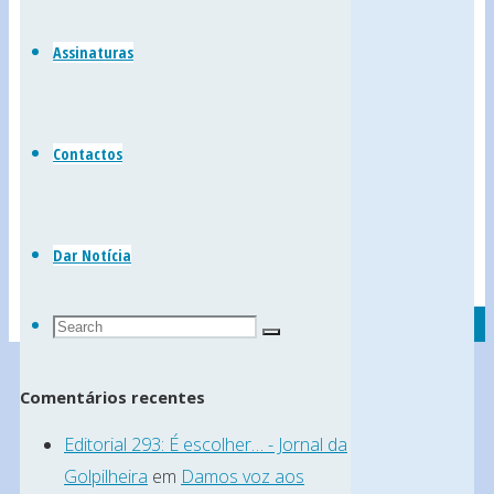
Leiria)
Junho,
Assinaturas
2010
24
Junho,
Contactos
2010
>Realizou-
se,
Dar Notícia
no
Search
passado
Search
Search
for:
dia
29
Comentários recentes
de
Editorial 293: É escolher… - Jornal da
Maio,
Golpilheira
em
Damos voz aos