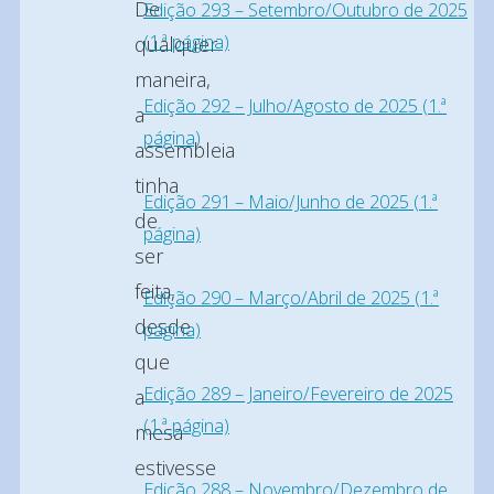
De
Edição 293 – Setembro/Outubro de 2025
(1.ª página)
qualquer
maneira,
Edição 292 – Julho/Agosto de 2025 (1.ª
a
página)
assembleia
tinha
Edição 291 – Maio/Junho de 2025 (1.ª
de
página)
ser
feita,
Edição 290 – Março/Abril de 2025 (1.ª
desde
página)
que
Edição 289 – Janeiro/Fevereiro de 2025
a
(1.ª página)
mesa
estivesse
Edição 288 – Novembro/Dezembro de