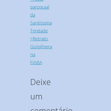
paroquial
da
Santíssima
Trindade
>Retrato:
Golpilheira
na
FIABA
Deixe
um
comentário