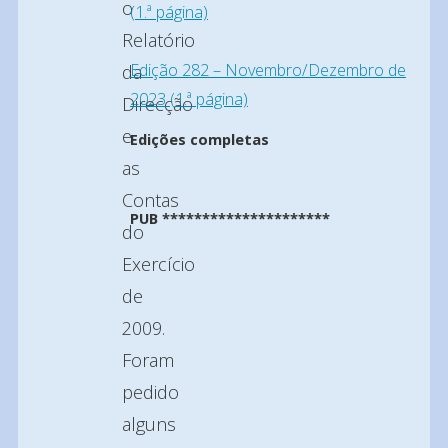
o
(1.ª página)
Relatório
Edição 282 – Novembro/Dezembro de
da
2023 (1.ª página)
Direcção
e
Edições completas
as
Contas
PUB *********************
do
Exercício
de
2009.
Foram
pedido
alguns