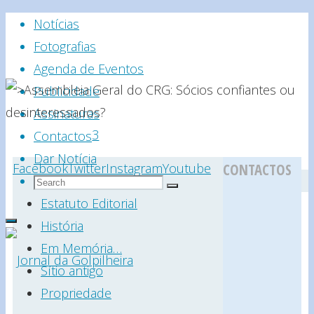
Skip
Notícias
to
Fotografias
content
Agenda de Eventos
Publicidade
Assinaturas
Home
3
Contactos
-
Dar Notícia
Facebook
Twitter
Cultura
Instagram
,
Youtube
CONTACTOS
Notícia
Search
Search
Desporto
,
Search
Cultura
for:
Estatuto Editorial
Economia
,
>Assembleia
História
Sociedade
Geral
Em Memória…
do
Sítio antigo
>Assembleia
CRG:
Propriedade
Jornal