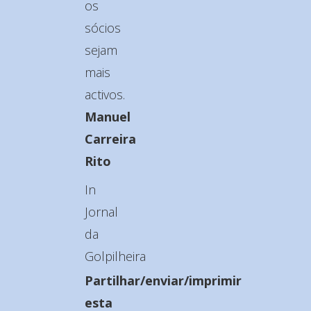
os
sócios
sejam
mais
activos.
Manuel
Carreira
Rito
In
Jornal
da
Golpilheira
Partilhar/enviar/imprimir
esta