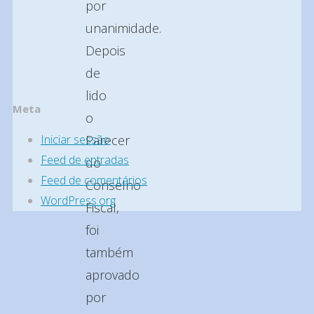
por
unanimidade.
Depois
de
lido
Meta
o
Iniciar sessão
Parecer
Feed de entradas
do
Feed de comentários
Conselho
WordPress.org
Fiscal,
foi
Back
também
to
aprovado
Top
por