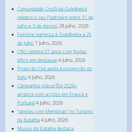
foi
Comunidade Cristã da Golpilheira
a
celebra o seu Padroeiro entre 31 de
apreciação
Julho e 3 de Agosto
28 Julho, 2026
e
Folclore regressa à Golpilheira a 25
votação
de Julho
7 Julho, 2026
do
CRG celebra 57 anos com Rodas
Relatório
d’Aço em destaque
4 Julho, 2026
da
Proteção Civil apela à prevenção do
fogo
4 Julho, 2026
Direcção,
Campanha «Sécur’Été 2026»
Contas
arranca com acções em França e
do
Portugal
4 Julho, 2026
Exercício
“Janelas com Memórias” no Turismo
de
da Batalha
4 Julho, 2026
2009
Museu da Batalha destaca