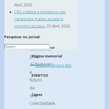
gerem
Abril, 2026
a
CRG celebra a primavera com
associação,
caminhada, frango assado e
ou
concerto acústico
23 Abril, 2026
desinteresse
Pesquisar no Jornal:
dos
Search
associados
Search
for:
pelo
Página memorial
andamento
e
EVENTOS
futuro
da
Capas
sua
colectividade.